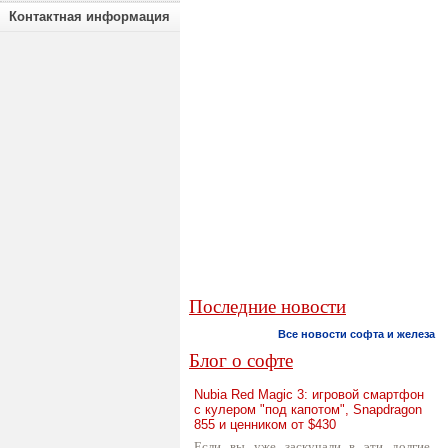
Контактная информация
Последние новости
Все новости софта и железа
Блог о софте
Nubia Red Magic 3: игровой смартфон
с кулером "под капотом", Snapdragon
855 и ценником от $430
Если вы уже заскучали в эти долгие