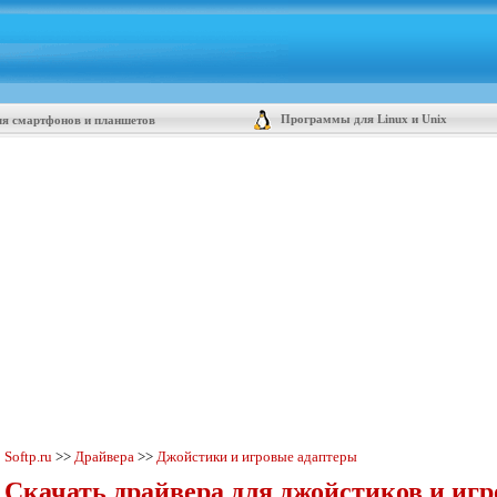
Программы для Linux и Unix
я смартфонов и планшетов
Softp.ru
>>
Драйвера
>>
Джойстики и игровые адаптеры
Скачать драйвера для джойстиков и игр