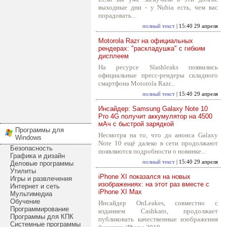
выходные дни - у Nubia есть, чем вас
порадовать...
полный текст
| 15:40 29 апреля
Motorola Razr на официальных
рендерах: "раскладушка" с гибким
дисплеем
На ресурсе Slashleaks появились
официальные пресс-рендеры складного
смартфона Motorola Razr...
полный текст
| 15:40 29 апреля
Инсайдер: Samsung Galaxy Note 10
Pro 4G получит аккумулятор на 4500
мАч с быстрой зарядкой
Программы для
Несмотря на то, что до анонса Galaxy
Windows
Note 10 ещё далеко в сети продолжают
Безопасность
появляются подробности о новинке...
Графика и дизайн
полный текст
| 15:40 29 апреля
Деловые программы
Утилиты
iPhone XI показался на новых
Игры и развлечения
изображениях: на этот раз вместе с
Интернет и сеть
iPhone XI Max
Мультимедиа
Обучение
Инсайдер OnLeakes, совместно с
Программирование
изданием Cashkaro, продолжает
Программы для КПК
публиковать качественные изображения
Системные программы