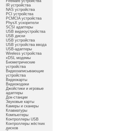
Fireware устройства
IR устройства
NAS устройства
PCI устройства
PCMCIA устройства
PhysX ускорители
SCSI адаптеры
USB видеоустройства
USB диски
USB устройства
USB устройства ввода
USB-адаптеры
Wireless устройства
xDSL модемы
Биометрические
устройства
Видеозаписывающие
устройства
Видеокарты
Видеокодеки
Джойстики и игровые
адаптеры
Док-станции
Звуковые карты
Камеры и сканеры
Клавиатуры
Компьютеры
Контроллеры USB
Контроллеры жёстких
дисков