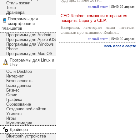
будущих iPhone 2019...
Стиль жизни
полный текст
| 15:40 29 апреля
Текст
Драйвера
CEO Realme: компания отправится
Программы для
покорять Европу и США
смартфонов и
Наверняка, некоторые наши читатели
планшетов
слышали про компанию Realme...
Программы для Android
Программы для Apple iOS
полный текст
| 15:40 29 апреля
Программы для Windows
Весь блог о софте
Phone
Программы для Mac OS
Программы для Linux и
Unix
ОС и Desktop
Интернет
Безопасность
Базы данных
Бизнес
Офис
Графика
Образование
Создание веб-сайтов
Утилиты
Игры
Мультимедиа
Драйвера
Bluetooth устройства