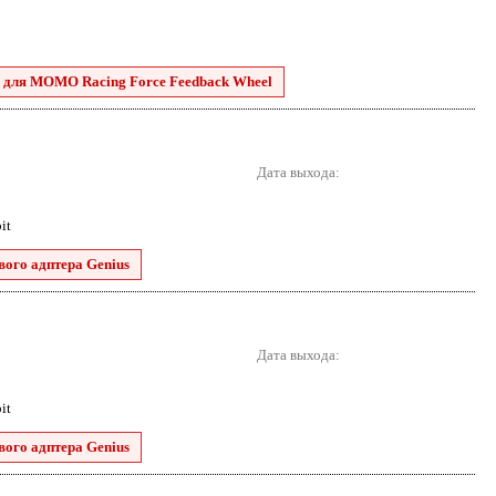
h для MOMO Racing Force Feedback Wheel
Дата выхода:
it
вого адптера Genius
Дата выхода:
it
вого адптера Genius