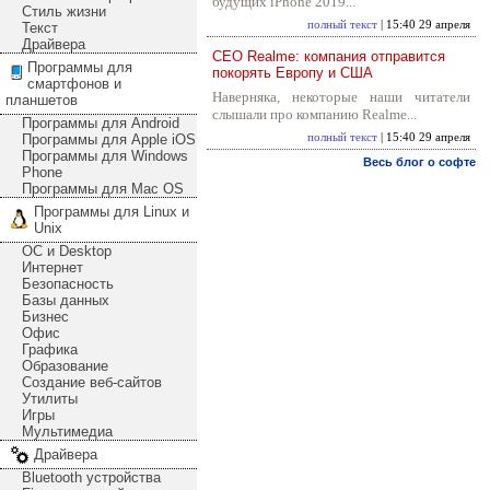
будущих iPhone 2019...
Стиль жизни
полный текст
| 15:40 29 апреля
Текст
Драйвера
CEO Realme: компания отправится
Программы для
покорять Европу и США
смартфонов и
Наверняка, некоторые наши читатели
планшетов
слышали про компанию Realme...
Программы для Android
Программы для Apple iOS
полный текст
| 15:40 29 апреля
Программы для Windows
Весь блог о софте
Phone
Программы для Mac OS
Программы для Linux и
Unix
ОС и Desktop
Интернет
Безопасность
Базы данных
Бизнес
Офис
Графика
Образование
Создание веб-сайтов
Утилиты
Игры
Мультимедиа
Драйвера
Bluetooth устройства