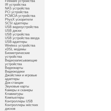
Fireware устройства
IR устройства
NAS устройства
PCI устройства
PCMCIA устройства
PhysX ускорители
SCSI адаптеры
USB видеоустройства
USB диски
USB устройства
USB устройства ввода
USB-адаптеры
Wireless устройства
xDSL модемы
Биометрические
устройства
Видеозаписывающие
устройства
Видеокарты
Видеокодеки
Джойстики и игровые
адаптеры
Док-станции
Звуковые карты
Камеры и сканеры
Клавиатуры
Компьютеры
Контроллеры USB
Контроллеры жёстких
дисков