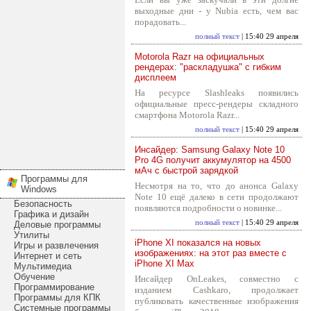
выходные дни - у Nubia есть, чем вас
порадовать...
полный текст
| 15:40 29 апреля
Motorola Razr на официальных
рендерах: "раскладушка" с гибким
дисплеем
На ресурсе Slashleaks появились
официальные пресс-рендеры складного
смартфона Motorola Razr...
полный текст
| 15:40 29 апреля
Инсайдер: Samsung Galaxy Note 10
Pro 4G получит аккумулятор на 4500
мАч с быстрой зарядкой
Программы для
Несмотря на то, что до анонса Galaxy
Windows
Note 10 ещё далеко в сети продолжают
Безопасность
появляются подробности о новинке...
Графика и дизайн
полный текст
| 15:40 29 апреля
Деловые программы
Утилиты
iPhone XI показался на новых
Игры и развлечения
изображениях: на этот раз вместе с
Интернет и сеть
iPhone XI Max
Мультимедиа
Обучение
Инсайдер OnLeakes, совместно с
Программирование
изданием Cashkaro, продолжает
Программы для КПК
публиковать качественные изображения
Системные программы