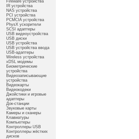
Fireware устройства
IR устройства
NAS устройства
PCI устройства
PCMCIA устройства
PhysX ускорители
SCSI адаптеры
USB видеоустройства
USB диски
USB устройства
USB устройства ввода
USB-адаптеры
Wireless устройства
xDSL модемы
Биометрические
устройства
Видеозаписывающие
устройства
Видеокарты
Видеокодеки
Джойстики и игровые
адаптеры
Док-станции
Звуковые карты
Камеры и сканеры
Клавиатуры
Компьютеры
Контроллеры USB
Контроллеры жёстких
дисков