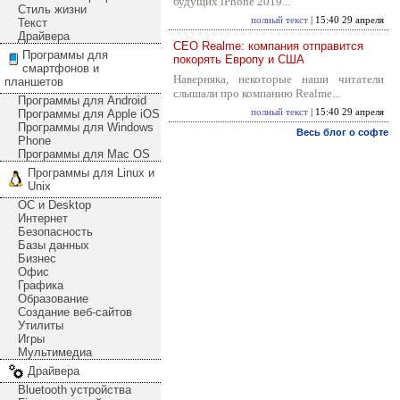
будущих iPhone 2019...
Стиль жизни
полный текст
| 15:40 29 апреля
Текст
Драйвера
CEO Realme: компания отправится
Программы для
покорять Европу и США
смартфонов и
Наверняка, некоторые наши читатели
планшетов
слышали про компанию Realme...
Программы для Android
Программы для Apple iOS
полный текст
| 15:40 29 апреля
Программы для Windows
Весь блог о софте
Phone
Программы для Mac OS
Программы для Linux и
Unix
ОС и Desktop
Интернет
Безопасность
Базы данных
Бизнес
Офис
Графика
Образование
Создание веб-сайтов
Утилиты
Игры
Мультимедиа
Драйвера
Bluetooth устройства