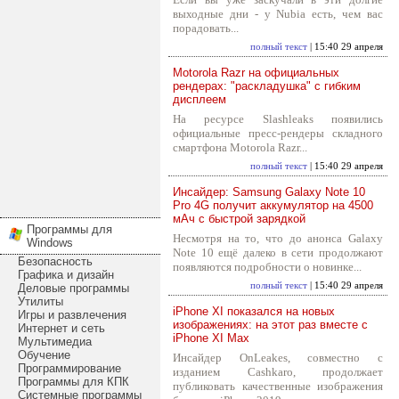
выходные дни - у Nubia есть, чем вас
порадовать...
полный текст
| 15:40 29 апреля
Motorola Razr на официальных
рендерах: "раскладушка" с гибким
дисплеем
На ресурсе Slashleaks появились
официальные пресс-рендеры складного
смартфона Motorola Razr...
полный текст
| 15:40 29 апреля
Инсайдер: Samsung Galaxy Note 10
Pro 4G получит аккумулятор на 4500
мАч с быстрой зарядкой
Программы для
Несмотря на то, что до анонса Galaxy
Windows
Note 10 ещё далеко в сети продолжают
Безопасность
появляются подробности о новинке...
Графика и дизайн
полный текст
| 15:40 29 апреля
Деловые программы
Утилиты
iPhone XI показался на новых
Игры и развлечения
изображениях: на этот раз вместе с
Интернет и сеть
iPhone XI Max
Мультимедиа
Обучение
Инсайдер OnLeakes, совместно с
Программирование
изданием Cashkaro, продолжает
Программы для КПК
публиковать качественные изображения
Системные программы